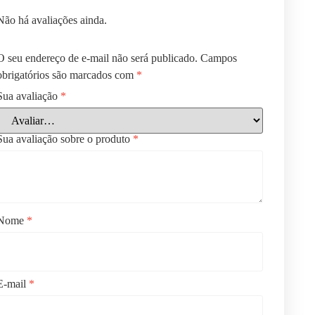
Não há avaliações ainda.
O seu endereço de e-mail não será publicado.
Campos
obrigatórios são marcados com
*
Sua avaliação
*
Sua avaliação sobre o produto
*
Nome
*
E-mail
*