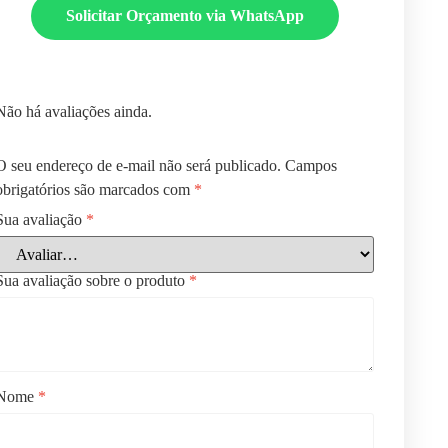
Solicitar Orçamento via WhatsApp
Não há avaliações ainda.
O seu endereço de e-mail não será publicado.
Campos
obrigatórios são marcados com
*
Sua avaliação
*
Sua avaliação sobre o produto
*
Nome
*