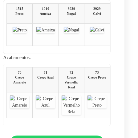
1515
1010
3939
2929
1616
Preto
Ameixa
Nogal
Calvi
Carvalho
Berlin
Acabamentos:
70
71
72
73
74
Crepe
Crepe Azul
Crepe
Crepe Preto
Crepe Verde
Amarelo
Vermelho
Real