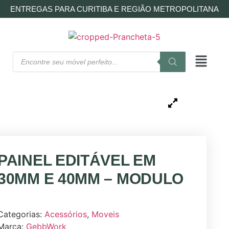
ENTREGAS PARA CURITIBA E REGIÃO METROPOLITANA
PAINEL EDITÁVEL EM
30MM E 40MM – MODULO
Categorias:
Acessórios
,
Moveis
Marca:
GebbWork